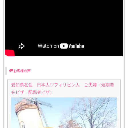
お客様の声
愛知県在住 日本人♡フィリピン人 ご夫婦（短期滞
在ビザ→配偶者ビザ）