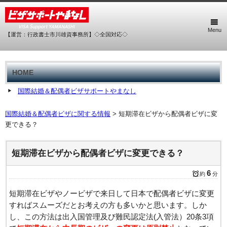
Menu
【運営：行政書士市川雄資事務所】◇全国対応◇
HOME
国際結婚＆配偶者ビザサポートやまなし
国際結婚＆配偶者ビザに関する情報
>
短期滞在ビザから配偶者ビザに変
更できる？
短期滞在ビザから配偶者ビザに変更できる？
6
約
分
短期滞在ビザやノービザで来日して日本で配偶者ビザに変更
すればスムーズだとお考えの方も多いかと思います。しか
し、この方法は出入国管理及び難民認定法(入管法）20条3項