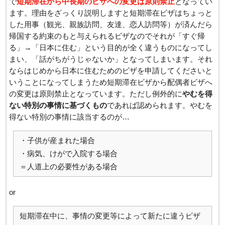
で
短期滞在から中長期のビザへの変更は原則禁止
となってい
ます。理由をざっくり説明しますと短期滞在ビザはちょっと
した用事（観光、親族訪問、友達、恋人訪問等）が済んだら
帰国する約束のもと与えられるビザなのでそれが「すぐ帰
る」→「日本に住む」という目的が全く違うものになってし
まい、「話がちがうじゃないか」となってしまいます。それ
ならはじめから日本に住むためのビザを申請してくださいと
いうことになってしまうため短期滞在ビザから配偶者ビザへ
の変更は原則禁止となっています。ただし例外的に
やむを得
ない特別の事情に基づくもの
であれば認められます。やむを
得ない特別の事情に該当するのが…
・子供が産まれた場合
・病気、けがで入院する場合
＝人道上の必要性がある場合
or
短期滞在中に、事情の変更等によって新たに違うビザ