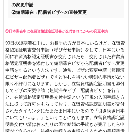
の変更申請
②短期滞在→配偶者ビザへの直接変更
①日本滞在中に在留資格認定証明書が交付されてからの変更申請
90日の短期滞在中に、お相手の方が日本にいるけど、在留資
格認定証明書交付申請（呼び寄せ申請）をして、日本にいる
間に在留資格認定証明書が交付されたら、交付された在留資
格認定証明書を添付して短期滞在ビザから配偶者ビザへ変更
申請をするという方法です。通常、ビザの変更申請（短期滞
在ビザ→配偶者ビザ）ですとやむを得ない特別の事情がない
限り不許可になります。しかし、在留資格認定証明書を添付
してビザの変更申請（短期滞在ビザ→配偶者ビザ）を行う
と、在留資格認定証明書交付申請という正規の入国手続き方
法に従って許可をもらっており、在留資格認定証明書が交付
されたタイミングにたまたま日本にいるので「引き続き日本
にいてもいいよ。」ということになります。在留資格認定証
明書交付申請はおふたりの国で結婚の手続きが完了したら申
請ができるので、結婚の手続きや申請をするための書類準備