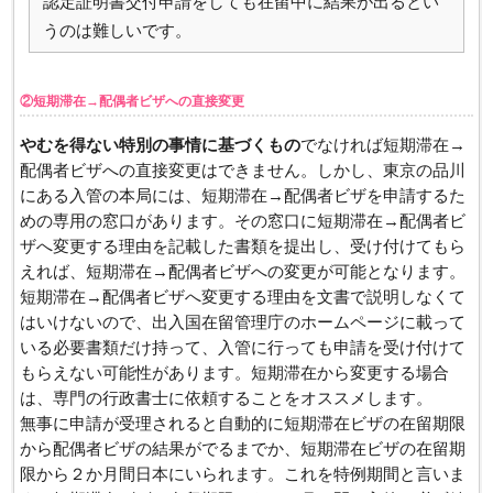
認定証明書交付申請をしても在留中に結果が出るとい
うのは難しいです。
②短期滞在→配偶者ビザへの直接変更
やむを得ない特別の事情に基づくもの
でなければ短期滞在→
配偶者ビザへの直接変更はできません。しかし、東京の品川
にある入管の本局には、短期滞在→配偶者ビザを申請するた
めの専用の窓口があります。その窓口に短期滞在→配偶者ビ
ザへ変更する理由を記載した書類を提出し、受け付けてもら
えれば、短期滞在→配偶者ビザへの変更が可能となります。
短期滞在→配偶者ビザへ変更する理由を文書で説明しなくて
はいけないので、出入国在留管理庁のホームページに載って
いる必要書類だけ持って、入管に行っても申請を受け付けて
もらえない可能性があります。短期滞在から変更する場合
は、専門の行政書士に依頼することをオススメします。
無事に申請が受理されると自動的に短期滞在ビザの在留期限
から配偶者ビザの結果がでるまでか、短期滞在ビザの在留期
限から２か月間日本にいられます。これを特例期間と言いま