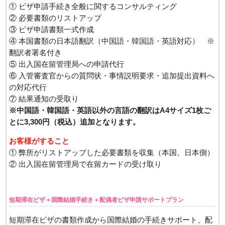
① ビザ申請手続き全般に関するコンサルティング
② 必要書類のリストアップ
③ ビザ申請書類一式作成
④ 本国書類の日本語翻訳（中国語・韓国語・英語対応） ※
翻訳者署名付き
⑤ 出入国在留管理局への申請代行
⑥ 入管審査官からの質問状・事情説明要求・追加提出資料へ
の対応代行
⑦ 結果通知の受取り
※中国語・韓国語・英語以外の言語の翻訳はA4サイズ1枚ご
とに3,300円（税込）追加となります。
お客様がすること
① 弊所がリストアップした必要書類を収集（本国、日本側）
② 出入国在留管理局で在留カードの受け取り
短期滞在ビザ＋国際結婚手続き＋配偶者ビザ申請サポートプラン
短期滞在ビザの書類作成から国際結婚の手続きサポート、配