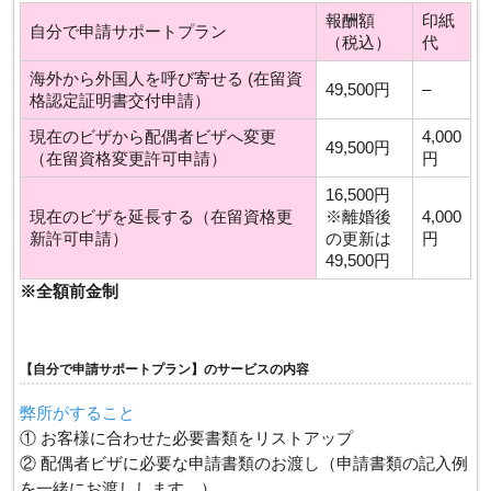
報酬額
印紙
自分で申請サポートプラン
（税込）
代
海外から外国人を呼び寄せる (在留資
49,500円
–
格認定証明書交付申請）
現在のビザから配偶者ビザへ変更
4,000
49,500円
（在留資格変更許可申請）
円
16,500円
現在のビザを延長する（在留資格更
※離婚後
4,000
新許可申請）
の更新は
円
49,500円
※全額前金制
【自分で申請サポートプラン】のサービスの内容
弊所がすること
① お客様に合わせた必要書類をリストアップ
② 配偶者ビザに必要な申請書類のお渡し（申請書類の記入例
を一緒にお渡しします。）