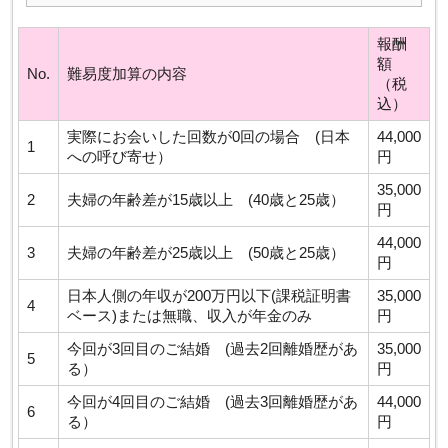
報酬
額
No.
難易度加算の内容
（税
込）
実際にお会いした回数が0回の場合 (日本
44,000
1
への呼び寄せ）
円
35,000
2
夫婦の年齢差が15歳以上 (40歳と25歳）
円
44,000
3
夫婦の年齢差が25歳以上 (50歳と25歳）
円
日本人側の年収が200万円以下(課税証明書
35,000
4
ベース)または無職、収入が年金のみ
円
今回が3回目のご結婚 (過去2回離婚歴があ
35,000
5
る）
円
今回が4回目のご結婚 (過去3回離婚歴があ
44,000
6
る）
円