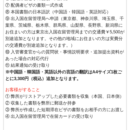
⑦ 配偶者ビザの書類一式作成
⑧ 本国書類の日本語訳（中国語・韓国語・英語対応）
⑨ 出入国在留管理局へ申請（東京都、神奈川県、埼玉県、千
葉県、茨城県、栃木県、群馬県、山梨県、長野県、新潟県に
お住まいの方は東京出入国在留管理局までの交通費￥5,500が
別途追加となります。その他の地域にお住まいの方は実費分
の交通費が別途追加となります。）
⑩ 入管審査官からの質問状・事情説明要求・追加提出資料が
あった場合の対応代行
⑪ 結果通知の受け取り
※中国語・韓国語・英語以外の言語の翻訳はA4サイズ1枚ご
とに3,300円（税込）追加となります。
お客様がすること
① 弊所がリストアップした必要書類を収集（本国、日本側）
② 収集した書類を弊所に郵送か持参
③ 弊所が作成した短期滞在ビザの書類をお相手の方にお渡し
④ 出入国在留管理局で在留カードの受け取り