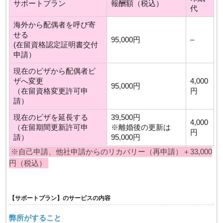
サポートプラン
報酬額（税込）
代
海外から配偶者を呼び寄
せる
95,000円
–
(在留資格認定証明書交付
申請）
現在のビザから配偶者ビ
ザへ変更
4,000
95,000円
（在留資格変更許可申
円
請）
現在のビザを延長する
39,500円
4,000
（在留期間更新許可申
※離婚後の更新は
円
請）
95,000円
※自己申請、他社申請からのリカバリー（再申請）＋33,000
円（税込）
【サポートプラン】のサービスの内容
弊所がすること