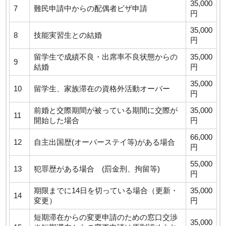
35,000
7
難民申請中からの配偶者ビザ申請
円
35,000
8
技能実習生との結婚
円
留学生で成績不良・出席率不良状態からの
35,000
9
結婚
円
35,000
10
留学生、家族滞在の資格外活動オーバー
円
前婚と交際期間が被っている期間に交際が
35,000
11
開始した場合
円
66,000
12
自主出国歴(オーバーステイ等)がある場合
円
55,000
13
犯罪歴がある場合 (罰金刑、拘留等)
円
期限までに14日を切っている場合（更新・
35,000
14
変更）
円
短期滞在からの変更申請のための窓口交渉
35,000