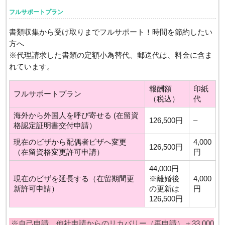
フルサポートプラン
書類収集から受け取りまでフルサポート！時間を節約したい
方へ
※代理請求した書類の定額小為替代、郵送代は、料金に含ま
れています。
報酬額
印紙
フルサポートプラン
（税込）
代
海外から外国人を呼び寄せる (在留資
126,500円
–
格認定証明書交付申請）
現在のビザから配偶者ビザへ変更
4,000
126,500円
（在留資格変更許可申請）
円
44,000円
現在のビザを延長する（在留期間更
※離婚後
4,000
新許可申請）
の更新は
円
126,500円
※自己申請、他社申請からのリカバリー（再申請）＋33,000