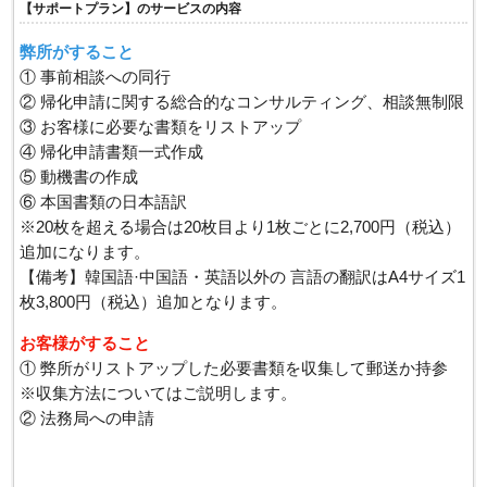
【サポートプラン】のサービスの内容
弊所がすること
① 事前相談への同行
② 帰化申請に関する総合的なコンサルティング、相談無制限
③ お客様に必要な書類をリストアップ
④ 帰化申請書類一式作成
⑤ 動機書の作成
⑥ 本国書類の日本語訳
​※20枚を超える場合は20枚目より1枚ごとに2,700円（税込）
追加になります。
【備考】韓国語·中国語・英語以外の 言語の翻訳はA4サイズ1
枚3,800円（税込）追加となります。
お客様がすること
① 弊所がリストアップした必要書類を収集して郵送か持参
​※収集方法についてはご説明します。
② 法務局への申請