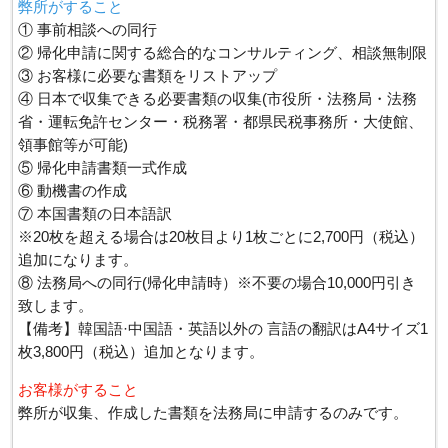
弊所がすること
① 事前相談への同行
② 帰化申請に関する総合的なコンサルティング、相談無制限
③ お客様に必要な書類をリストアップ
④ 日本で収集できる必要書類の収集(市役所・法務局・法務
省・運転免許センター・税務署・都県民税事務所・大使館、
領事館等が可能)
⑤ 帰化申請書類一式作成
⑥ 動機書の作成
⑦ 本国書類の日本語訳
​※20枚を超える場合は20枚目より1枚ごとに2,700円（税込）
追加になります。
⑧ 法務局への同行(帰化申請時）※不要の場合10,000円引き
致します。
【備考】韓国語·中国語・英語以外の 言語の翻訳はA4サイズ1
枚3,800円（税込）追加となります。
お客様がすること
​弊所が収集、作成した書類を法務局に申請するのみです。