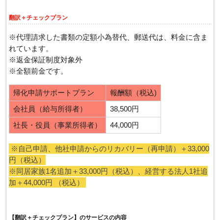
翻訳＋チェックプラン
※代理請求した書類の定額小為替代、郵送代は、料金に含ま
れています。
※返金保証制度対象外
※全額前金です。
帰化申請サポートプラン
報酬額（税込)
会社員（給与所得者）
38,500円
社長・役員（事業所得者）
44,000円
※自己申請、他社申請からのリカバリー（再申請）＋33,000
円（税込）
※同居家族1名追加＋33,000円（税込）、経営する法人1社追
加＋44,000円 （税込）
【翻訳＋チェックプラン】のサービスの内容