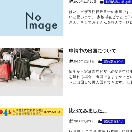
2020年11月10日
動画内容の書き出
はい。ビザ専門行政書士の市川です
いと思います。 家族滞在ビザとは
さん、そしてお子さんを呼んで一緒に暮
申請中の出国について
2019年12月8日
家族滞在ビザ
留学から家族滞在ビザへの変更申請
を離れる場合、出国できますか？と
うと出国して再入国もできます。 出国.
比べてみました。
2019年5月29日
家族滞在ビザ
行政書士 ご自身 費用 行政書士に