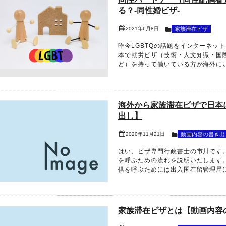
る？-同性婚ビザ-
2021年6月8日
家族滞在ビザ
昨今LGBTQの話題をインターネッ
本で就労ビザ（技術・人文知識・国
ど）を持って働いている方が海外にい.
海外から家族滞在ビザで日本
出し】
2020年11月21日
動画内容の書き出
はい、ビザ専門行政書士の市川です
を呼ぶための流れを説明いたします
供を呼ぶためには出入国在留管理局に「
家族滞在ビザとは【動画内容