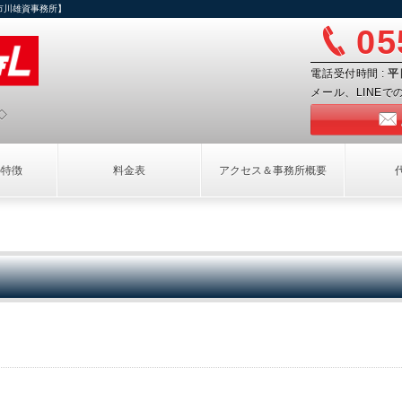
市川雄資事務所】
05
電話受付時間 :
平
メール、LINE
◇
の特徴
料金表
アクセス＆事務所概要