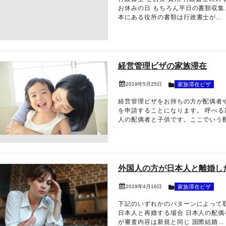
お休みの日 もちろん平日の書類収
本にある役所の書類は行政書士が...
経営管理ビザの家族滞在
2019年5月25日
家族滞在ビザ
経営管理ビザをお持ちの方が配偶者
を申請することになります。 呼べる
人の配偶者と子供です。ここでいう配.
外国人の方が日本人と離婚し
2019年4月16日
家族滞在ビザ
下記のいずれかのパターンによって
日本人と再婚する場合 日本人の配
が審査内容は新規と同じ 国際結婚...