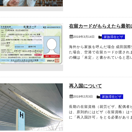
在留カードがもらえたら最初
2019年3月14日
家族滞在ビザ
海外から家族を呼んだ場合 成田国
た場合、空港で在留カードか渡され
の欄は「未定」と書かれていると思いま
再入国について
2019年2月3日
家族滞在ビザ
長期の在留資格（就労ビザ、配偶者
は、原則的にはビザ（在留資格）は
に「再入国許可」をとる必要があります