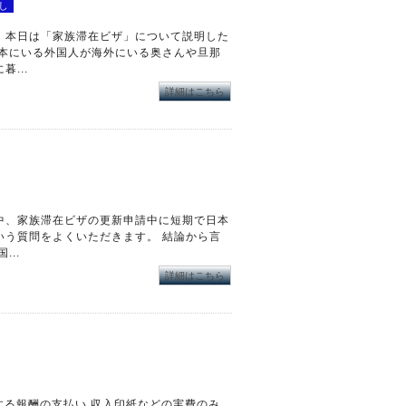
し
。本日は「家族滞在ビザ」について説明した
日本にいる外国人が海外にいる奥さんや旦那
...
詳細はこちら
中、家族滞在ビザの更新申請中に短期で日本
いう質問をよくいただきます。 結論から言
..
詳細はこちら
対する報酬の支払い 収入印紙などの実費のみ