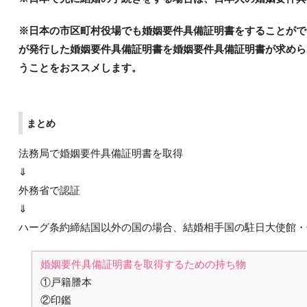
※日本の市区町村役場でも婚姻要件具備証明書をすることがで
が発行した婚姻要件具備証明書を婚姻要件具備証明書が求めら
うことをおススメします。
まとめ
法務局で婚姻要件具備証明書を取得
⇓
外務省で認証
⇓
ハーグ条約締結国以外の国の場合、結婚相手国の駐日大使館・
婚姻要件具備証明書を取得するための持ち物
①戸籍謄本
②印鑑