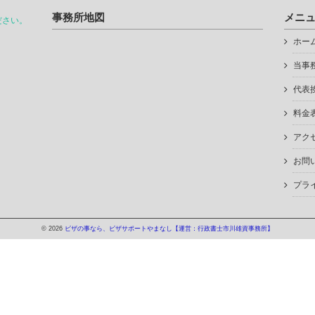
事務所地図
メニ
ださい。
ホー
当事
代表
料金
アク
お問
プラ
© 2026
ビザの事なら、ビザサポートやまなし【運営：行政書士市川雄資事務所】