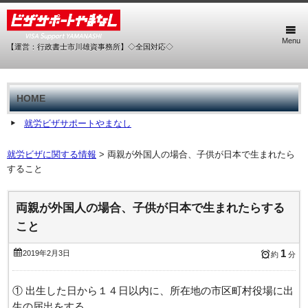
Menu
【運営：行政書士市川雄資事務所】◇全国対応◇
HOME
就労ビザサポートやまなし
就労ビザに関する情報
>
両親が外国人の場合、子供が日本で生まれたら
すること
両親が外国人の場合、子供が日本で生まれたらする
こと
1
2019年2月3日
約
分
① 出生した日から１４日以内に、所在地の市区町村役場に出
生の届出をする。