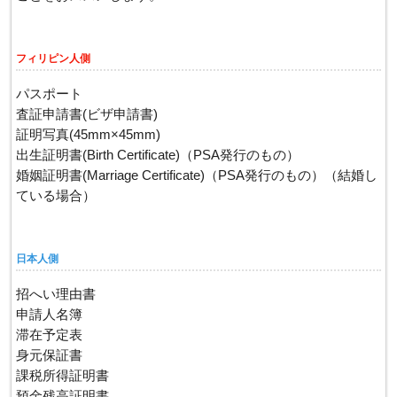
フィリピン人側
パスポート
査証申請書(ビザ申請書)
証明写真(45mm×45mm)
出生証明書(Birth Certificate)（PSA発行のもの）
婚姻証明書(Marriage Certificate)（PSA発行のもの）（結婚し
ている場合）
日本人側
招へい理由書
申請人名簿
滞在予定表
身元保証書
課税所得証明書
預金残高証明書