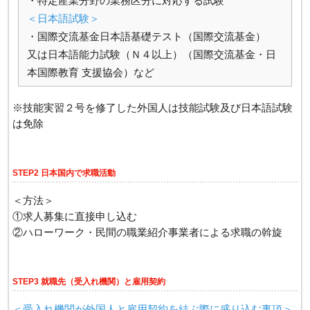
・特定産業分野の業務区分に対応する試験
＜日本語試験＞
・国際交流基金日本語基礎テスト（国際交流基金）
又は日本語能力試験（Ｎ４以上）（国際交流基金・日
本国際教育 支援協会）など
※技能実習２号を修了した外国人は技能試験及び日本語試験
は免除
STEP2 日本国内で求職活動
＜方法＞
①求人募集に直接申し込む
②ハローワーク・民間の職業紹介事業者による求職の斡旋
STEP3 就職先（受入れ機関）と雇用契約
＜受入れ機関が外国人と雇用契約を結ぶ際に盛り込む事項＞