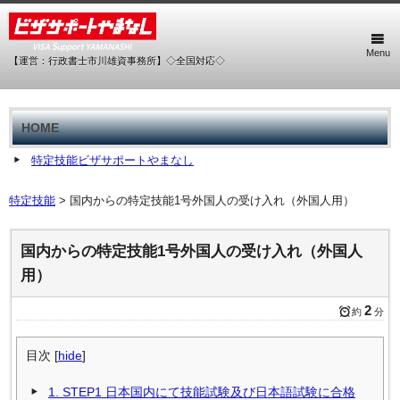
Menu
【運営：行政書士市川雄資事務所】◇全国対応◇
HOME
特定技能ビザサポートやまなし
特定技能
>
国内からの特定技能1号外国人の受け入れ（外国人用）
国内からの特定技能1号外国人の受け入れ（外国人
用）
2
約
分
目次
[
hide
]
1.
STEP1 日本国内にて技能試験及び日本語試験に合格