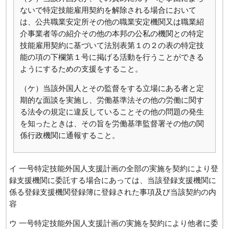
ないで特定技能雇用契約を解除される場合において
は、公共職業安定所その他の職業安定機関又は職業紹
介事業者等の紹介その他の本邦の公私の機関との特定
技能雇用契約に基づいて法別表第１の２の表の特定技
能の項の下欄第１号に掲げる活動を行うことができる
ようにするための支援をすること。
（ケ）当該外国人とその監督をする立場にある者と定
期的な面談を実施し、労働基準法その他の労働に関す
る法令の規定に違反していることその他の問題の発生
を知ったときは、その旨を労働基準監督署その他の関
係行政機関に通報すること。
イ 一号特定技能外国人支援計画の全部の実施を契約により登
録支援機関に委託する場合にあっては、当該登録支援機関に
係る登録支援機関登録簿に登録された事項及び当該契約の内
容
ウ 一号特定技能外国人支援計画の実施を契約により他者に委