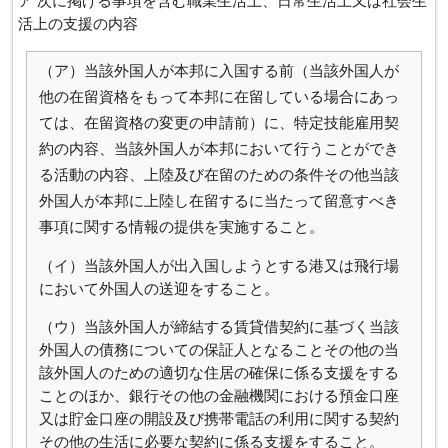
ア 次に掲げる事項を含む職業生活上、日常生活上又は社会生
活上の支援の内容
（ア）当該外国人が本邦に入国する前（当該外国人が
他の在留資格をもって本邦に在留している場合にあっ
ては、在留資格の変更の申請前）に、特定技能雇用契
約の内容、当該外国人が本邦において行うことができ
る活動の内容、上陸及び在留のための条件その他当該
外国人が本邦に上陸し在留するに当たって留意すべき
事項に関する情報の提供を実施すること。
（イ）当該外国人が出入国しようとする港又は飛行場
において外国人の送迎をすること。
（ウ）当該外国人が締結する賃貸借契約に基づく当該
外国人の債務についての保証人となることその他の当
該外国人のための適切な住居の確保に係る支援をする
ことのほか、銀行その他の金融機関における預金口座
又は貯金口座の開設及び携帯電話の利用に関する契約
その他の生活に必要な契約に係る支援をすること。