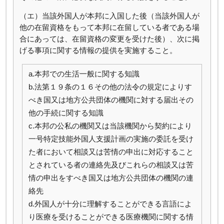
（エ）当該外国人が本邦に入国した後（当該外国人が
他の在留資格をもって本邦に在留している者である場
合にあっては、在留資格の変更を受けた後）、次に掲
げる事項に関する情報の提供を実施すること。
a.本邦での生活一般に関する知識
b.法第１９条の１６その他の法令の規定によりす
べき国又は地方公共団体の機関に対する届出その
他の手続に関する知識
c.本邦の公私の機関又は当該機関から契約により
一号特定技能外国人支援計画の実施の委託を受け
た者において相談又は苦情の申出に対応すること
とされている者の連絡先及びこれらの相談又は苦
情の申出をすべき国又は地方公共団体の機関の連
絡先
d.外国人が十分に理解することができる言語によ
り医療を受けることができる医療機関に関する情