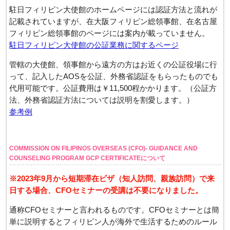
駐日フィリピン大使館のホームページには認証方法と流れが
記載されていますが、在大阪フィリピン総領事館、在名古屋
フィリピン総領事館のページには案内が載っていません。
駐日フィリピン大使館の公証業務に関するページ
管轄の大使館、領事館から遠方の方はお近くの公証役場に行
って、記入したAOSを公証、外務省認証をもらったものでも
代用可能です。公証費用は￥11,500程かかります。（公証方
法、外務省認証方法については説明を割愛します。）
参考例
COMMISSION ON FILIPINOS OVERSEAS (CFO)- GUIDANCE AND
COUNSELING PROGRAM GCP CERTIFICATEについて
※2023年9月から短期滞在ビザ（知人訪問、親族訪問）で来
日する場合、CFOセミナーの受講は不要になりました。
通称CFOセミナーと言われるものです。CFOセミナーとは簡
単に説明するとフィリピン人が海外で生活するためのルール