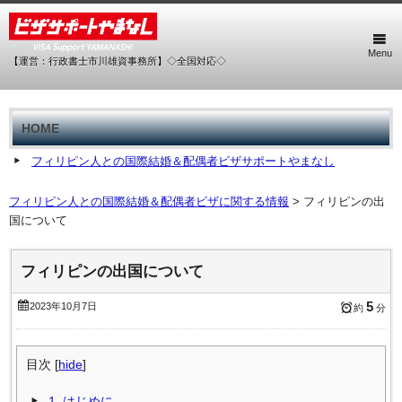
Menu
【運営：行政書士市川雄資事務所】◇全国対応◇
HOME
フィリピン人との国際結婚＆配偶者ビザサポートやまなし
フィリピン人との国際結婚＆配偶者ビザに関する情報
>
フィリピンの出
国について
フィリピンの出国について
5
2023年10月7日
約
分
目次
[
hide
]
1.
はじめに