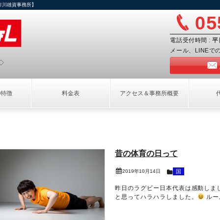
市川雄資事務所】
05
電話受付時間 :
平
メール、LINE
◇
の特徴
料金表
アクセス＆事務所概要
昔の体育の日って
2019年10月14日
国
昨日のラグビー日本代表は感動しま
と思ってハラハラしました。
ルー