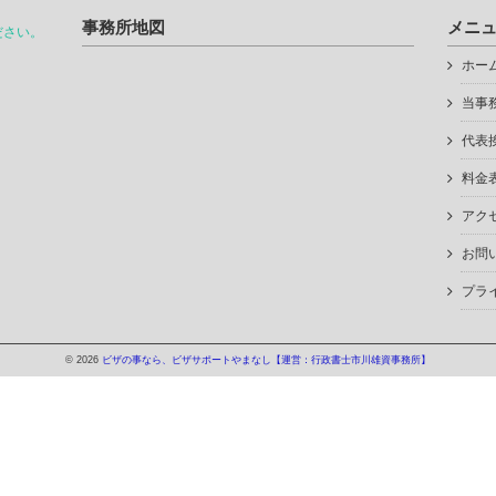
事務所地図
メニ
ださい。
ホー
当事
代表
料金
アク
お問
プラ
© 2026
ビザの事なら、ビザサポートやまなし【運営：行政書士市川雄資事務所】